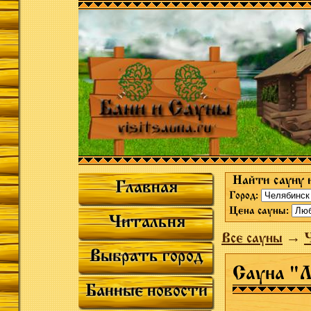
Найти сауну 
Главная
Город:
Цена сауны:
Читальня
Все сауны
→
Выбрать город
Сауна "
Банные новости