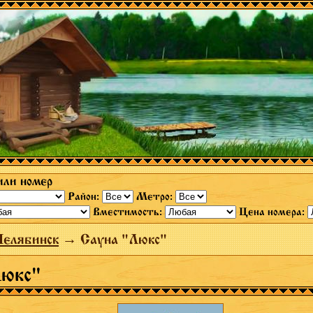
или номер
Район:
Метро:
Вместимость:
Цена номера:
Челябинск
→ Сауна "Люкс"
Люкс"