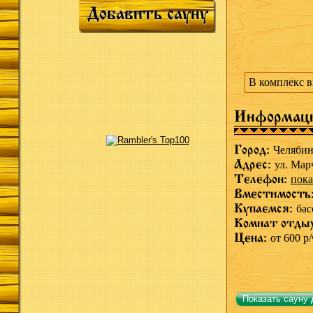
Добавить сауну
В комплекс вх
Информац
Город:
Челябин
Адрес:
ул. Мар
Телефон:
пока
Вместимость
Купаемся:
бас
Комнат отды
Цена:
от 600 р/
Показать сауну 