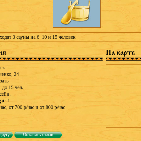
одят 3 сауны на 6, 10 и 15 человек
ия
На карте
ск
ченко, 24
зать
:
до 15 чел.
сейн.
ха:
1
час, от 700 р/час и от 800 р/час
другу
Оставить отзыв