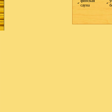
финская
у
сауна
б