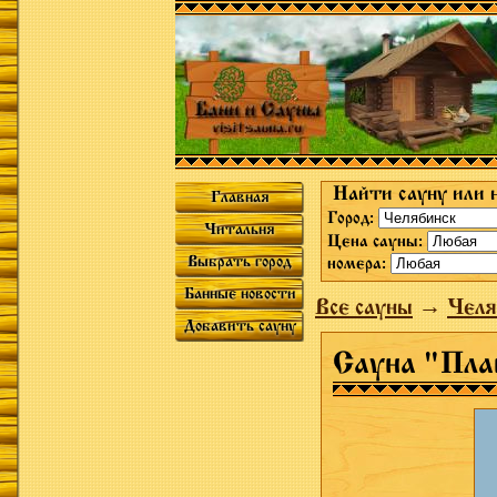
Найти сауну или 
Главная
Город:
Читальня
Цена сауны:
Выбрать город
номера:
Банные новости
Все сауны
→
Челя
Добавить сауну
Сауна "Пла