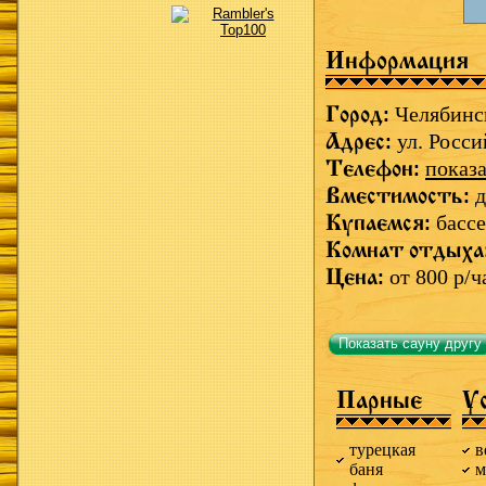
Информация
Город:
Челябинс
Адрес:
ул. Росси
Телефон:
показа
Вместимость:
д
Купаемся:
бассе
Комнат отдыха
Цена:
от 800 р/ч
Показать сауну другу
Парные
У
турецкая
в
баня
м