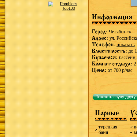
Информация
Город:
Челябинск
Адрес:
ул. Российск
Телефон:
показать
Вместимость:
до 1
Купаемся:
бассейн
Комнат отдыха:
2
Цена:
от 700 р/час
Показать сауну другу
Парные
У
турецкая
в
баня
м