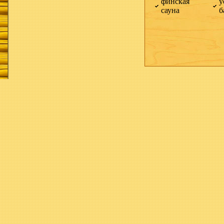
финская
у
сауна
б