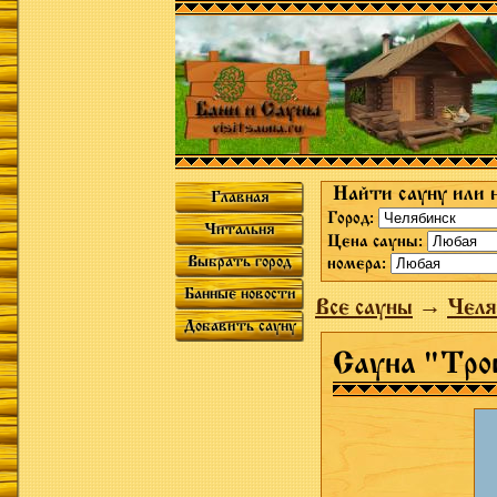
Найти сауну или 
Главная
Город:
Читальня
Цена сауны:
Выбрать город
номера:
Банные новости
Все сауны
→
Челя
Добавить сауну
Сауна "Тро