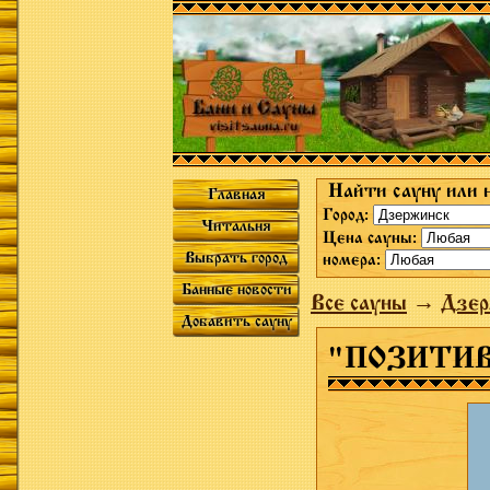
Найти сауну или 
Главная
Город:
Читальня
Цена сауны:
Выбрать город
номера:
Банные новости
Все сауны
→
Дзер
Добавить сауну
"ПОЗИТИ