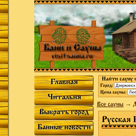
Найти сауну 
Главная
Город:
Цена сауны:
Читальня
Все сауны
→
Выбрать город
Русская 
Банные новости