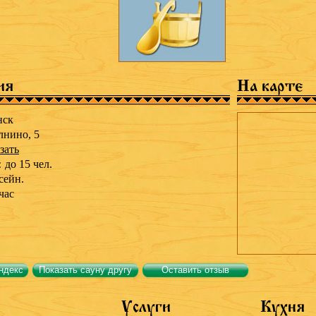
ия
На карте
нск
лнино, 5
зать
:
до 15 чел.
сейн.
час
ндекс
Показать сауну другу
Оставить отзыв
Услуги
Кухня