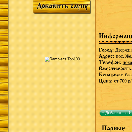
Добавить сауну
Информац
Город:
Дзержи
Адрес:
пос. Же
Телефон:
пока
Вместимость
Купаемся:
бас
Цена:
от 700 р/
+ Добавить на Я
Парные