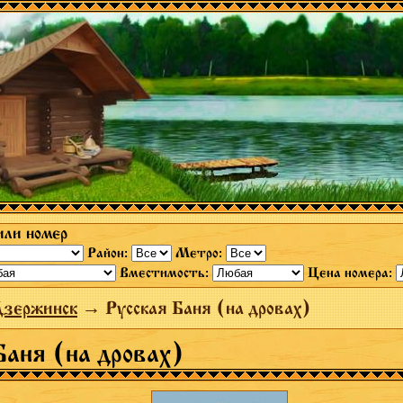
или номер
Район:
Метро:
Вместимость:
Цена номера:
Дзержинск
→ Русская Баня (на дровах)
Баня (на дровах)