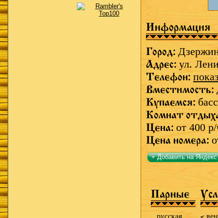
Информация
Город:
Дзержи
Адрес:
ул. Лени
Телефон:
пока
Вместимость:
Купаемся:
басс
Комнат отдых
Цена:
от 400 р/
Цена номера:
о
+ Добавить на Яндекс
Парные
Усл
русская
ве