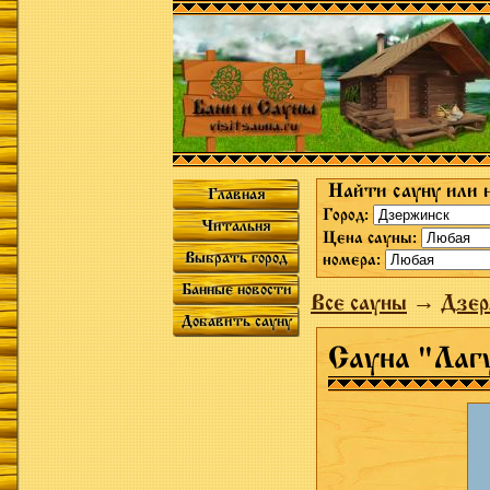
Найти сауну или 
Главная
Город:
Читальня
Цена сауны:
Выбрать город
номера:
Банные новости
Все сауны
→
Дзер
Добавить сауну
Сауна "Лаг