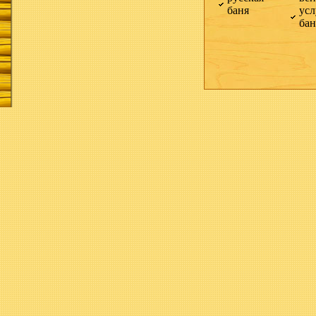
баня
усл
ба