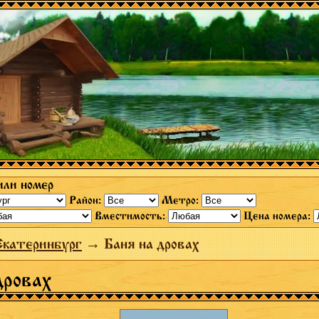
или номер
Район:
Метро:
Вместимость:
Цена номера:
Екатеринбург
→ Баня на дровах
дровах