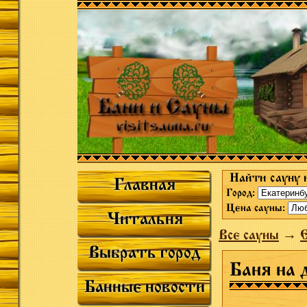
Найти сауну 
Главная
Город:
Цена сауны:
Читальня
Все сауны
→
Выбрать город
Баня на 
Банные новости