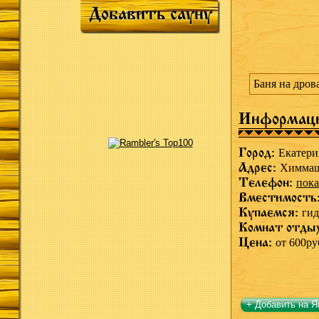
Добавить сауну
Баня на дров
Информац
Город:
Екатери
Адрес:
Химмаш
Телефон:
пока
Вместимость
Купаемся:
гид
Комнат отды
Цена:
от 600ру
+ Добавить на Я