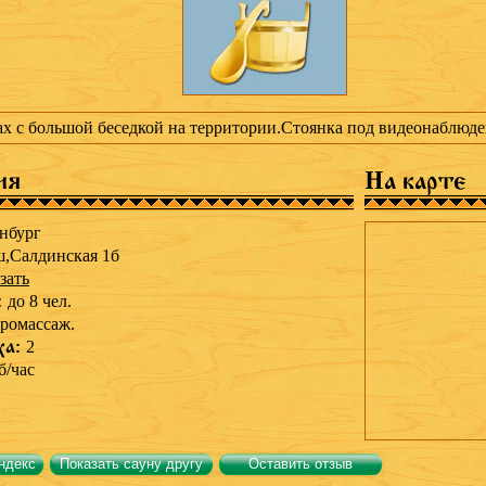
ах с большой беседкой на территории.Стоянка под видеонаблюд
ия
На карте
нбург
,Салдинская 1б
зать
:
до 8 чел.
ромассаж.
ха:
2
б/час
ндекс
Показать сауну другу
Оставить отзыв