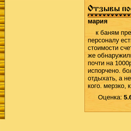
Отзывы по
мария
к баням пре
персоналу ест
стоимости сче
же обнаружили
почти на 1000
испорчено. б
отдыхать, а н
кого. мерзко, 
Оценка:
5.