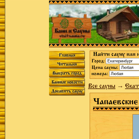
Найти сауну или 
Главная
Город:
Читальня
Цена сауны:
Выбрать город
номера:
Банные новости
Все сауны
→
Екат
Добавить сауну
Чапаевские