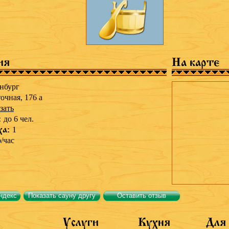
ия
На карте
нбург
точная, 176 а
зать
:
до 6 чел.
ха:
1
р/час
ндекс
Показать сауну другу
Оставить отзыв
Услуги
Кухня
Для