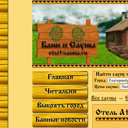
Найти сауну 
Главная
Город:
Цена сауны:
Читальня
Все сауны
→
Выбрать город
Отель At
Банные новости