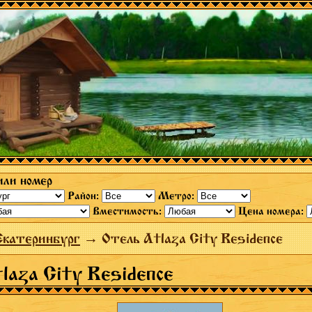
или номер
Район:
Метро:
Вместимость:
Цена номера:
Екатеринбург
→ Отель Atlaza City Residence
laza City Residence