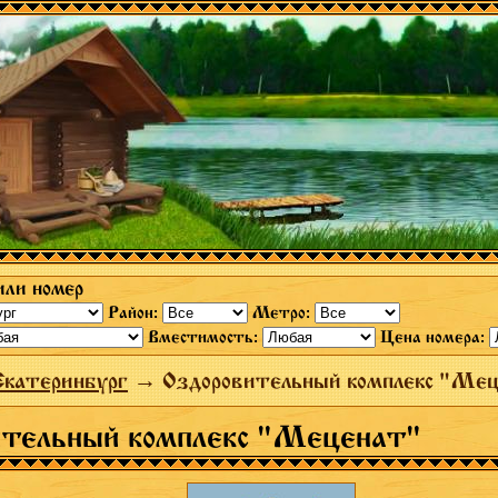
или номер
Район:
Метро:
Вместимость:
Цена номера:
Екатеринбург
→ Оздоровительный комплекс "Ме
ительный комплекс "Меценат"