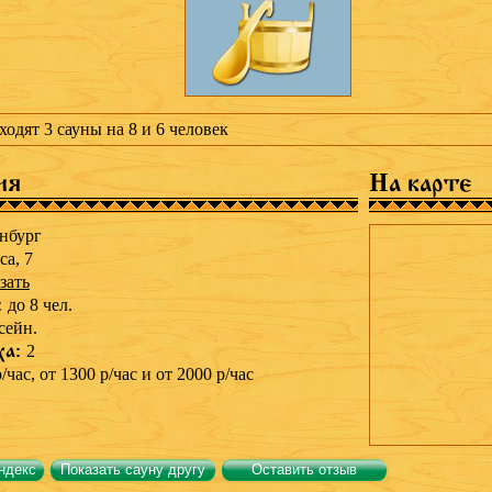
ходят 3 сауны на 8 и 6 человек
ия
На карте
нбург
са, 7
зать
:
до 8 чел.
сейн.
ха:
2
/час, от 1300 р/час и от 2000 р/час
ндекс
Показать сауну другу
Оставить отзыв