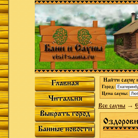
Найти сауну 
Главная
Город:
Цена сауны:
Читальня
Все сауны
→
Выбрать город
Оздоров
Банные новости