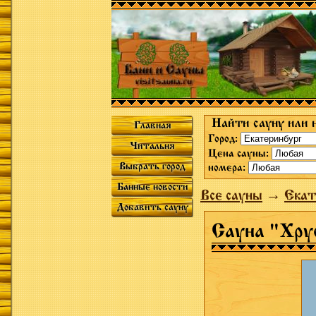
Найти сауну или 
Главная
Город:
Читальня
Цена сауны:
Выбрать город
номера:
Банные новости
Все сауны
→
Екат
Добавить сауну
Сауна "Хру