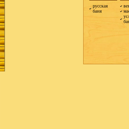
русская
ве
баня
ма
ус
ба