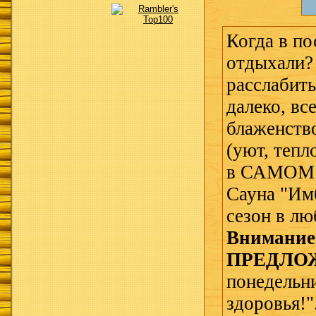
Когда в по
отдыхали?
расслабить
далеко, вс
блаженств
(уют, тепло
в САМОМ 
Сауна "Им
сезон в лю
Внимание
ПРЕДЛО
понедельни
здоровья!"