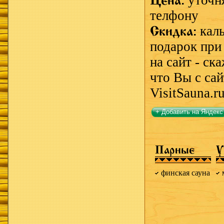
Цена:
уточн
телфону
Скидка:
каль
подарок при
на сайт - ск
что Вы с сай
VisitSauna.r
+ Добавить на Яндекс
Парные
У
финская сауна