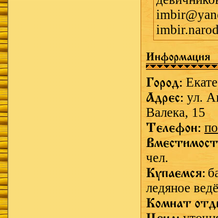
imbir@yan
imbir.narod
Информация
Город:
Екат
Адрес:
ул. А
Валека, 15
Телефон:
по
Вместимост
чел.
Купаемся:
б
ледяное ведё
Комнат отд