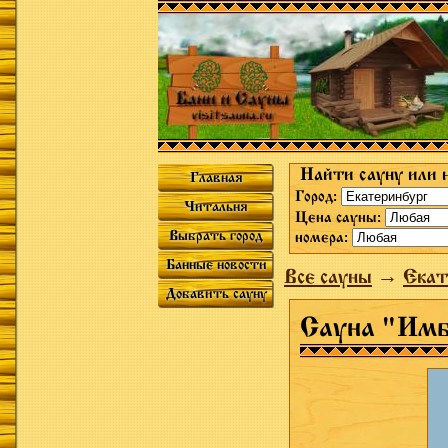
Найти сауну или 
Главная
Город:
Читальня
Цена сауны:
Выбрать город
номера:
Банные новости
Все сауны
→
Екат
Добавить сауну
Сауна "Им