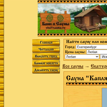
Найти сауну или ном
Главная
Город:
Читальня
Цена сауны:
Выбрать город
Банные новости
Все сауны
→
Екатер
Добавить сауну
Сауна "Капл