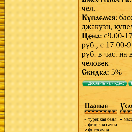
чел.
Купаемся:
бас
джакузи,
купе
Цена:
с9.00-1
руб., с 17.00-
руб. в час. на
человек
Скидка:
5%
+ Добавить на Яндекс
Парные
Усл
турецкая баня
мас
финская сауна
фитосауна