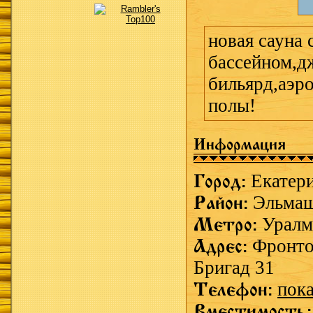
новая сауна 
бассейном,д
бильярд,аэр
полы!
Информация
Город:
Екатер
Район:
Эльма
Метро:
Урал
Адрес:
Фронт
Бригад 31
Телефон:
пока
Вместимость