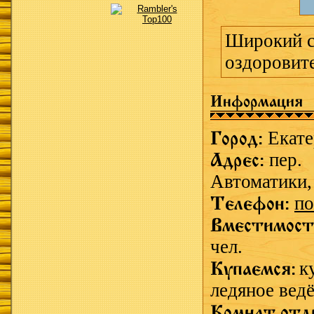
Широкий с
оздоровите
Информация
Город:
Екат
Адрес:
пер.
Автоматики, 
Телефон:
по
Вместимост
чел.
Купаемся:
к
ледяное ведё
Комнат отд