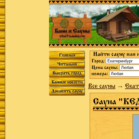
Найти сауну или 
Главная
Город:
Читальня
Цена сауны:
Выбрать город
номера:
Банные новости
Все сауны
→
Екат
Добавить сауну
Сауна "КЕ