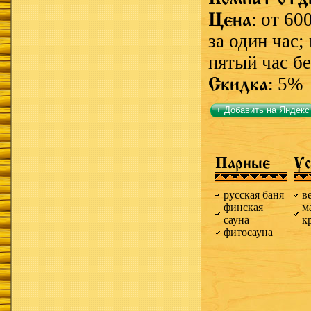
Цена:
от 60
за один час
пятый час бе
Скидка:
5%
+ Добавить на Яндекс
Парные
Ус
русская баня
в
финская
м
сауна
к
фитосауна