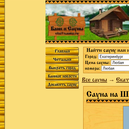
Найти сауну или 
Главная
Город:
Читальня
Цена сауны:
Выбрать город
номера:
Банные новости
Все сауны
→
Екат
Добавить сауну
Сауна на 