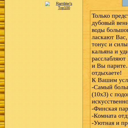
Только предс
дубовый вени
воды большог
ласкают Вас,
тонус и си
кальяна и уд
расслабляют
и Вы парите
отдыхаете!
К Вашим усл
-Самый больш
(10х3) с под
искусственн
-Финская па
-Комната от
-Уютная и пр