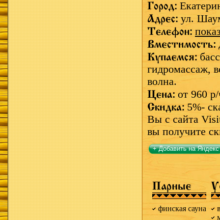
Город:
Екатери
Адрес:
ул. Шау
Телефон:
пока
Вместимость:
Купаемся:
басс
гидромассаж,
в
волна.
Цена:
от 960 р/
Скидка:
5%- ск
Вы с сайта Visi
вы получите ск
+ Добавить на Яндекс
Парные
У
финская сауна