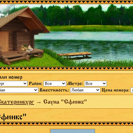
или номер
Район:
Метро:
Вместимость:
Цена номера:
Екатеринбург
→ Сауна "Сфинкс"
Сфинкс"