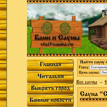
Найти сауну 
Главная
Город:
Цена сауны:
Читальня
Все сауны
→
Выбрать город
Сауна "
Банные новости