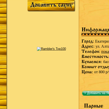
Добавить сауну
Информац
Город:
Екатери
Адрес:
ул. Алт
Телефон:
пока
Вместимость
Купаемся:
бас
Комнат отды
Цена:
от 800 р/
+ Добавить на Я
Парные