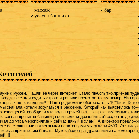
а
массаж
бар
услуги банщика
сетителей
сауне с мужем. Нашли ее через интернет. Стало любопытно,приехав туда
 входа. не стали судить строго и решили посмотреть сам номер. На пер
о первых,нет отопления!!!! Нам предложили обогреватель 10*15см. Кото
 Мы сначала хотели искупаться в бассейне. Который как выяснилось тоже
х извещений. сообщили что воды горячей нет.....сырые замерзшие стали
го сонная пропитая баньщица соизволила дозвониться"вроде как до дире
ечал до утра мероприятие и сейчас пяный в хлам". А директор предложил
сте со страшными потаскаными полотенцами мы отдали 4500. Из этих де
" всегда приятно там бывать. Муж заболел раздражениями на коже,прос
ой!!!!