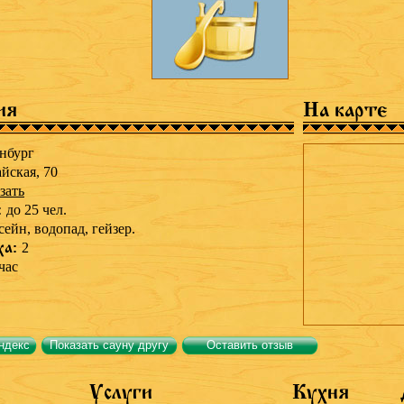
ия
На карте
нбург
айская, 70
зать
:
до 25 чел.
сейн,
водопад,
гейзер.
ха:
2
час
ндекс
Показать сауну другу
Оставить отзыв
Услуги
Кухня