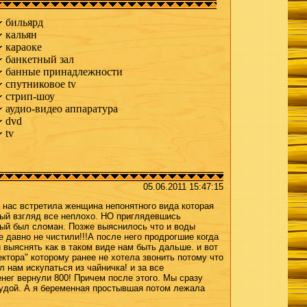
бильярд
кальян
караоке
банкетный зал
банные принадлежности
спутниковое tv
стрип-шоу
аудио-видео аппаратура
dvd
tv
05.06.2011 15:47:15
 нас встретила женщина непонятного вида которая
вый взгляд все неплохо. НО приглядевшись
рый был сломан. Позже выяснилось что и воды
 давно не чистили!!!А после него продрогшие когда
 выяснять как в таком виде нам быть дальше. и вот
ктора" которому ранее не хотела звонить потому что
 нам искупаться из чайничка! и за все
нег вернули 800! Причем после этого. Мы сразу
тудой. А я беременная простывшая потом лежала