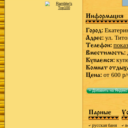
Информация
Город:
Екатери
Адрес:
ул. Тито
Телефон:
пока
Вместимость:
Купаемся:
купе
Комнат отдых
Цена:
от 600 р/
+ Добавить на Яндекс
Парные
У
русская баня
в