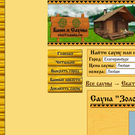
Найти сауну или 
Главная
Город:
Читальня
Цена сауны:
Выбрать город
номера:
Банные новости
Все сауны
→
Екат
Добавить сауну
Сауна "Зол