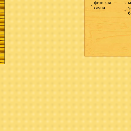
финская
м
сауна
у
б