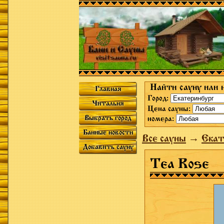
Найти сауну или 
Главная
Город:
Читальня
Цена сауны:
Выбрать город
номера:
Банные новости
Все сауны
→
Екат
Добавить сауну
Tea Rose