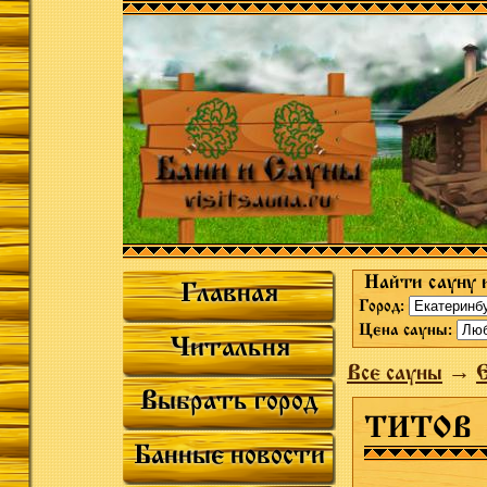
Найти сауну 
Главная
Город:
Цена сауны:
Читальня
Все сауны
→
Выбрать город
ТИТОВ
Банные новости