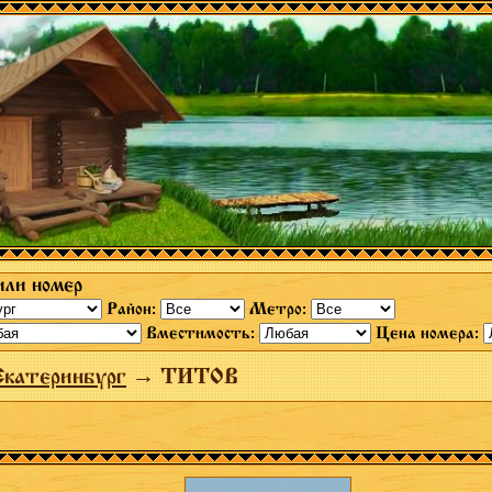
или номер
Район:
Метро:
Вместимость:
Цена номера:
Екатеринбург
→ ТИТОВ