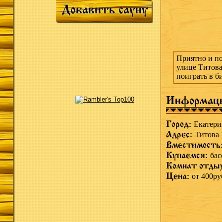
Добавить сауну
Приятно и по
улице Титова
поиграть в б
Информац
Город:
Екатери
Адрес:
Титова 
Вместимость
Купаемся:
бас
Комнат отды
Цена:
от 400ру