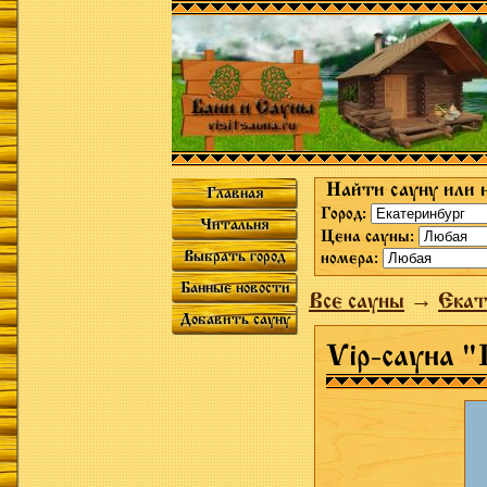
Найти сауну или 
Главная
Город:
Читальня
Цена сауны:
Выбрать город
номера:
Банные новости
Все сауны
→
Екат
Добавить сауну
Vip-сауна 