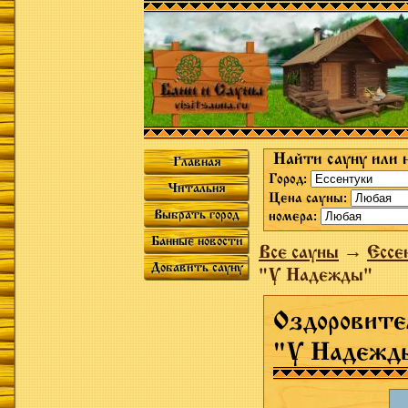
Найти сауну или 
Главная
Город:
Читальня
Цена сауны:
Выбрать город
номера:
Банные новости
Все сауны
→
Ессе
Добавить сауну
"У Надежды"
Оздоровите
"У Надежд