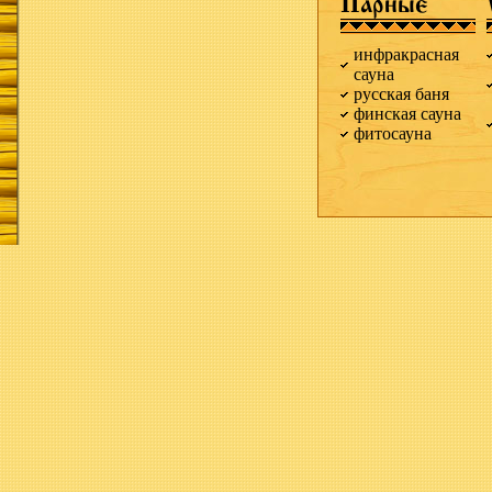
Парные
инфракрасная
сауна
русская баня
финская сауна
фитосауна