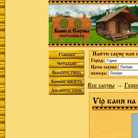
Найти сауну или 
Главная
Город:
Читальня
Цена сауны:
Выбрать город
номера:
Банные новости
Все сауны
→
Горк
Добавить сауну
Vip баня на