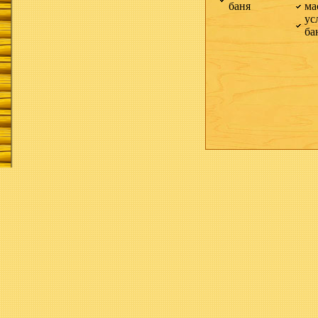
баня
ма
ус
ба