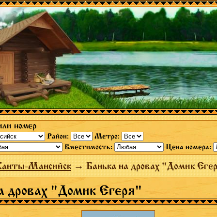
или номер
Район:
Метро:
Вместимость:
Цена номера:
Ханты-Мансийск
→ Банька на дровах "Домик Еге
а дровах "Домик Егеря"