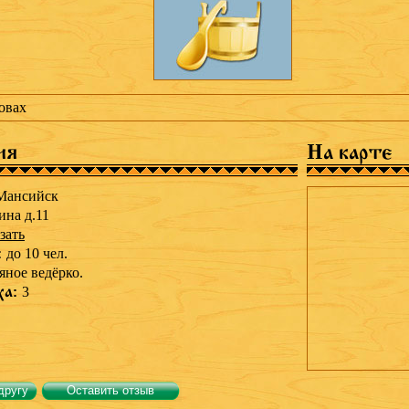
овах
ия
На карте
Мансийск
ина д.11
зать
:
до 10 чел.
яное ведёрко.
ха:
3
другу
Оставить отзыв