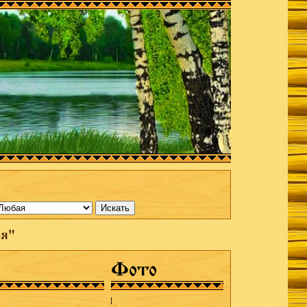
ря"
Фото