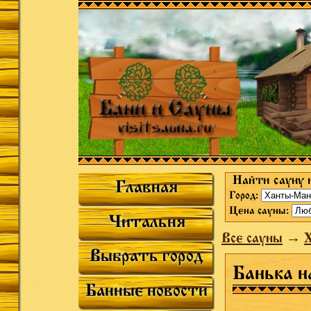
Найти сауну 
Главная
Город:
Цена сауны:
Читальня
Все сауны
→
Выбрать город
Банька н
Банные новости