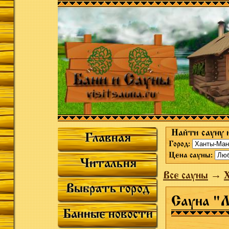
Найти сауну 
Главная
Город:
Цена сауны:
Читальня
Все сауны
→
Выбрать город
Сауна "
Банные новости