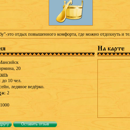
у"-это отдых повышенного комфорта, где можно отдохнуть и те
ия
На карте
Мансийск
ормина, 20
зать
:
до 10 чел.
сейн,
ледяное ведёрко.
ха:
2
1000
другу
Оставить отзыв