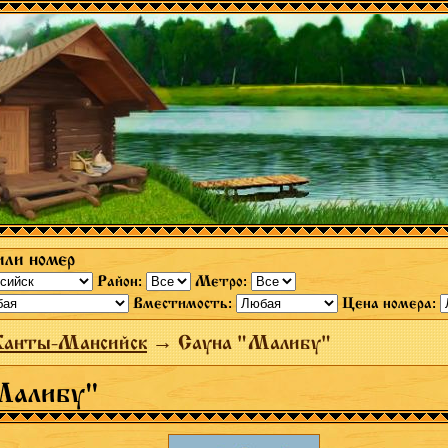
или номер
Район:
Метро:
Вместимость:
Цена номера:
Ханты-Мансийск
→ Сауна "Малибу"
Малибу"