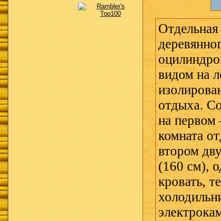
Отдельная
деревянног
оцилиндров
видом на л
изолирова
отдыха. Со
на первом 
комната от
втором дву
(160 см), 
кровать, т
холодильн
электрока