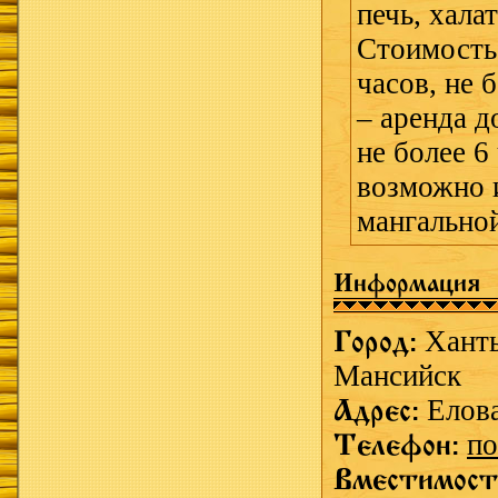
печь, хала
Стоимость
часов, не 
– аренда д
не более 6
возможно 
мангально
Информация
Город:
Хант
Мансийск
Адрес:
Елова
Телефон:
по
Вместимост