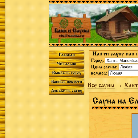
Найти сауну или 
Главная
Город:
Читальня
Цена сауны:
Выбрать город
номера:
Банные новости
Все сауны
→
Хант
Добавить сауну
Сауна на Ел