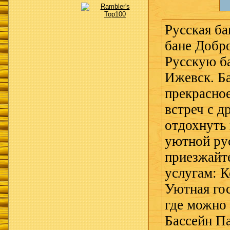
Русская б
бане Добр
Русскую ба
Ижевск. Ба
прекрасное
встреч с д
отдохнуть 
уютной рус
приезжайт
услугам: 
Уютная го
где можно 
Бассейн Па