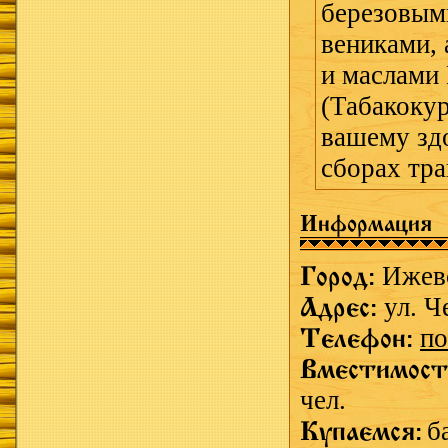
березовым
вениками,
и маслами
(Табакоку
вашему зд
сборах тра
Информация
Город:
Ижев
Адрес:
ул. Ч
Телефон:
по
Вместимост
чел.
Купаемся:
б