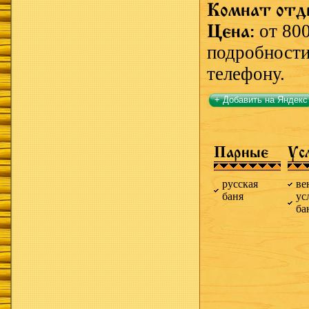
Комнат отд
Цена:
от 80
подробности
телефону.
+ Добавить на Яндекс
Парные
Ус
русская
ве
баня
ус
ба