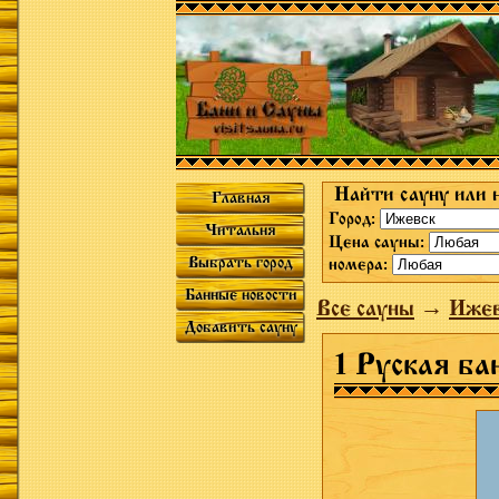
Найти сауну или 
Главная
Город:
Читальня
Цена сауны:
Выбрать город
номера:
Банные новости
Все сауны
→
Ижев
Добавить сауну
1 Руская ба