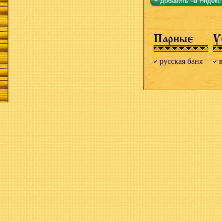
+ Добавить на Яндекс
Парные
У
русская баня