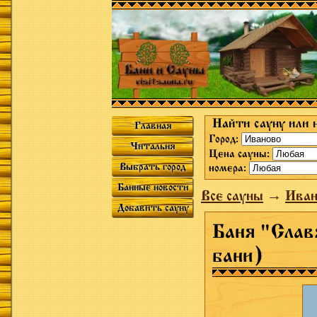
Найти сауну или 
Главная
Город:
Читальня
Цена сауны:
Выбрать город
номера:
Банные новости
Все сауны
→
Иван
Добавить сауну
Баня "Слав
бани)