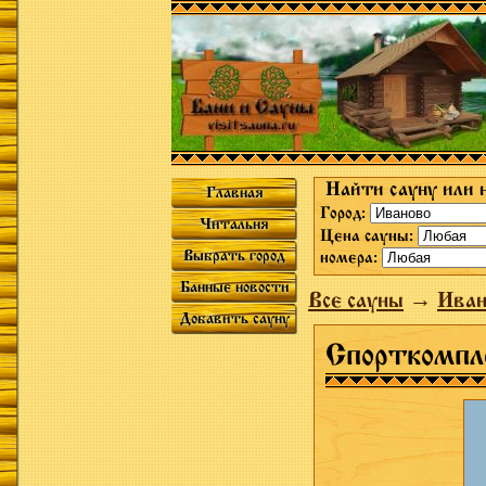
Найти сауну или 
Главная
Город:
Читальня
Цена сауны:
Выбрать город
номера:
Банные новости
Все сауны
→
Иван
Добавить сауну
Cпорткомпл