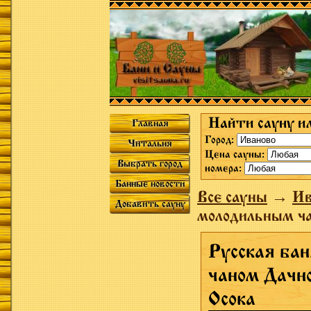
Найти сауну и
Главная
Город:
Читальня
Цена сауны:
Выбрать город
номера:
Банные новости
Все сауны
→
Ив
Добавить сауну
молодильным ча
Русская ба
чаном Дачн
Осока