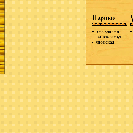
Парные
русская баня
финская сауна
японская