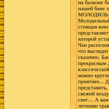
на балконе б
нашей бане 
МОЛОДИЛЬ
Молодильный
стоящая конс
представляет
которой уста
Чан располож
что выглядит
сказочно. Бан
прекрасным 
классической
можно круглы
приятнее... 
представить,
свежий возду
снег… А вам 
летними тр