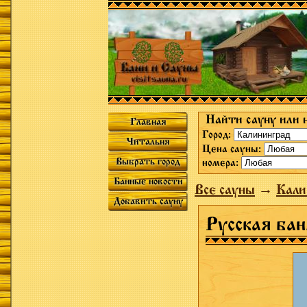
Найти сауну или 
Главная
Город:
Читальня
Цена сауны:
Выбрать город
номера:
Банные новости
Все сауны
→
Кали
Добавить сауну
Русская бан