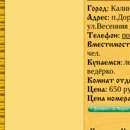
Город:
Кали
Адрес:
п.До
ул.Весенняя 
Телефон:
по
Вместимост
чел.
Купаемся:
л
ведёрко.
Комнат отд
Цена:
650 р
Цена номер
+ Добавить на Яндекс