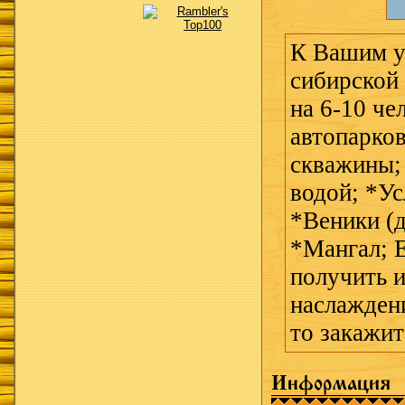
К Вашим у
сибирской
на 6-10 че
автопарков
скважины;
водой; *Ус
*Веники (
*Мангал; 
получить 
наслаждени
то закажи
Информация