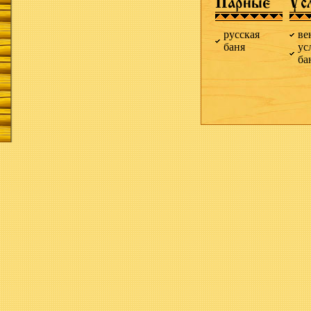
Парные
Ус
русская
ве
баня
ус
ба