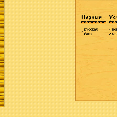
Парные
Ус
русская
ве
баня
ма