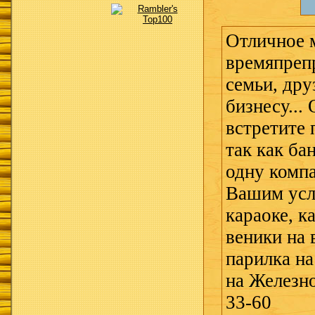
Отличное 
времяпреп
семьи, дру
бизнесу...
встретите 
так как ба
одну компа
Вашим усл
караоке, к
веники на 
парилка на
на Железно
33-60