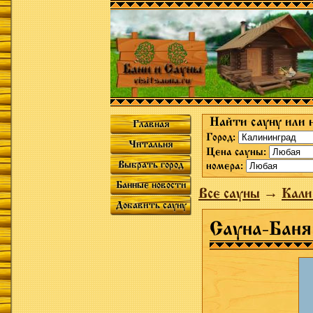
Найти сауну или 
Главная
Город:
Читальня
Цена сауны:
Выбрать город
номера:
Банные новости
Все сауны
→
Кали
Добавить сауну
Сауна-Баня