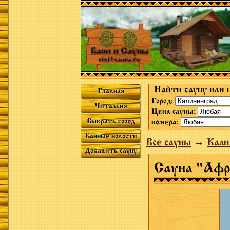
Найти сауну или 
Главная
Город:
Читальня
Цена сауны:
Выбрать город
номера:
Банные новости
Все сауны
→
Кали
Добавить сауну
Сауна "Аф