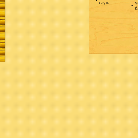
сауна
у
б