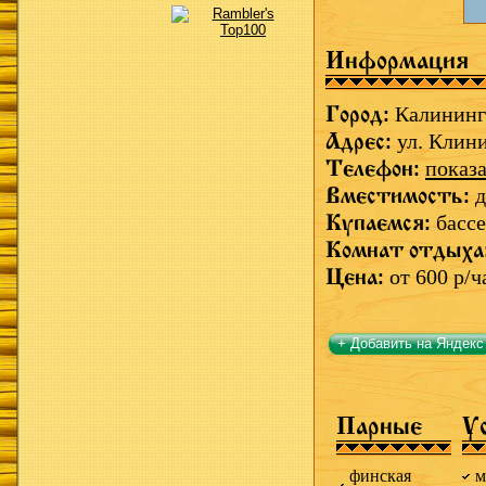
Информация
Город:
Калининг
Адрес:
ул. Клини
Телефон:
показа
Вместимость:
д
Купаемся:
бассе
Комнат отдыха
Цена:
от 600 р/ч
+ Добавить на Яндекс
Парные
У
финская
м