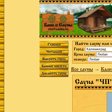
Найти сауну или 
Главная
Город:
Читальня
Цена сауны:
Выбрать город
номера:
Банные новости
Все сауны
→
Кали
Добавить сауну
Сауна "ЧП