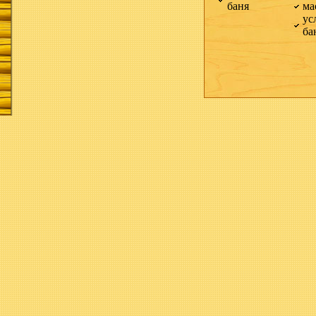
баня
ма
ус
ба