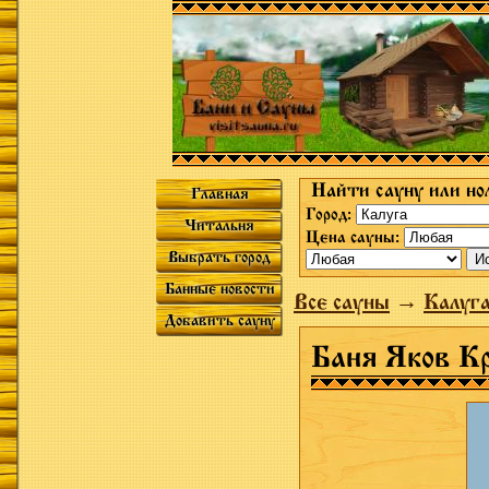
Найти сауну или но
Главная
Город:
Читальня
Цена сауны:
Выбрать город
Банные новости
Все сауны
→
Калуг
Добавить сауну
Баня Яков К