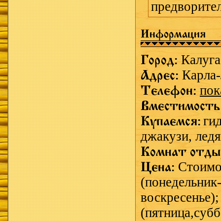
предворител
Информация
Город:
Калуга
Адрес:
Карла-
Телефон:
пок
Вместимость
Купаемся:
ги
джакузи,
ледя
Комнат отды
Цена:
Стоимо
(понедельник-
воскресенье);
(пятница,субб