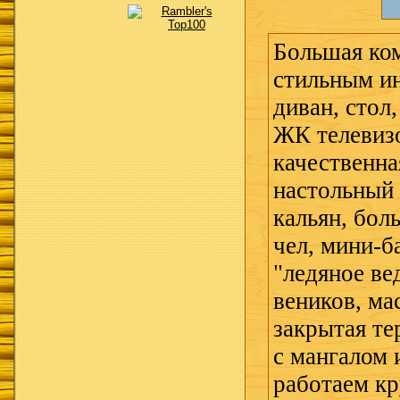
Большая ком
стильным и
диван, стол,
ЖК телевизо
качественна
настольный 
кальян, бол
чел, мини-б
"ледяное ве
веников, ма
закрытая те
с мангалом 
работаем кр