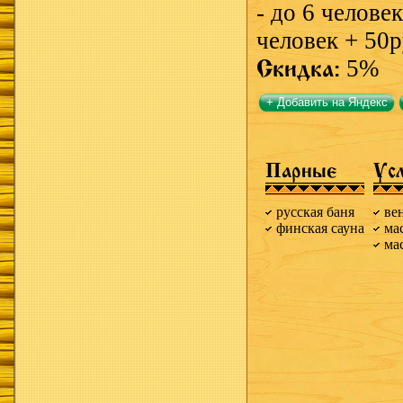
- до 6 человек
человек + 50ру
Скидка:
5%
+ Добавить на Яндекс
Парные
Ус
русская баня
ве
финская сауна
ма
ма