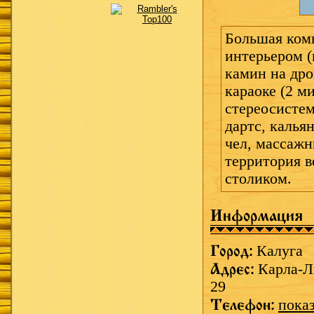
Большая ком
интерьером (
камин на дро
караоке (2 ми
стереосистем
дартс, калья
чел, массажн
территория в
столиком.
Информация
Город:
Калуга
Адрес:
Карла-Л
29
Телефон:
пока