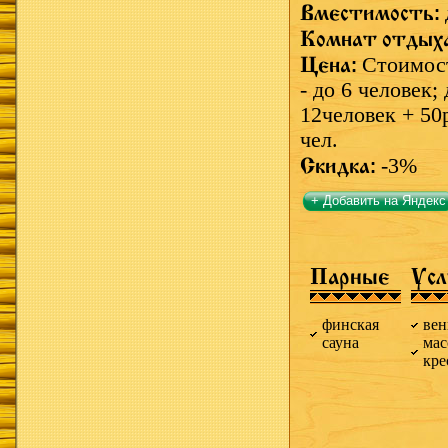
Вместимость:
Комнат отдых
Цена:
Стоимост
- до 6 человек; 
12человек + 50р
чел.
Скидка:
-3%
+ Добавить на Яндекс
Парные
Усл
финская
вен
сауна
мас
кре