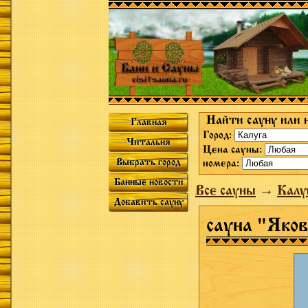
Найти сауну или 
Главная
Город:
Читальня
Цена сауны:
Выбрать город
номера:
Банные новости
Все сауны
→
Калу
Добавить сауну
сауна "Яко