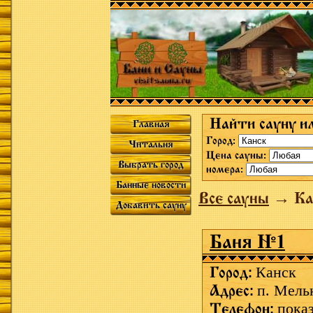
Найти сауну и
Главная
Город:
Читальня
Цена сауны:
Выбрать город
номера:
Банные новости
Все сауны
→ Ка
Добавить сауну
Баня №1
Город:
Канск
Адрес:
п. Мель
Телефон:
пока