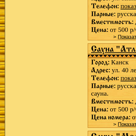
Телефон:
пока
Парные:
русска
Вместимость:
Цена:
от 500 р/
>
Показа
Сауна "Атл
Город:
Канск
Адрес:
ул. 40 л
Телефон:
пока
Парные:
русска
сауна.
Вместимость:
Цена:
от 500 р/
Цена номера:
о
>
Показа