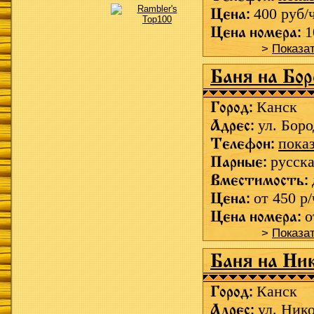
Цена:
400 руб/
Цена номера:
1
>
Показа
Баня на Бор
Город:
Канск
Адрес:
ул. Боро
Телефон:
пока
Парные:
русска
Вместимость:
Цена:
от 450 р/
Цена номера:
о
>
Показа
Баня на Ни
Город:
Канск
Адрес:
ул. Нико