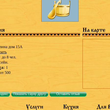
ия
На карте
лина дом 15А
зать
:
до 8 чел.
сейн.
ха:
1
от 500
ндекс
Показать сауну другу
Оставить отзыв
Услуги
Кухня
Для 