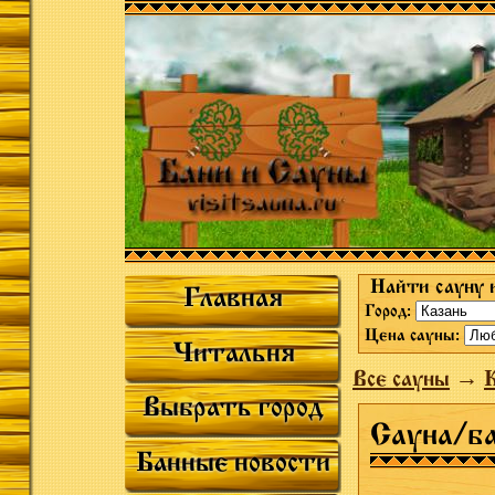
Найти сауну 
Главная
Город:
Цена сауны:
Читальня
Все сауны
→
Выбрать город
Сауна/ба
Банные новости