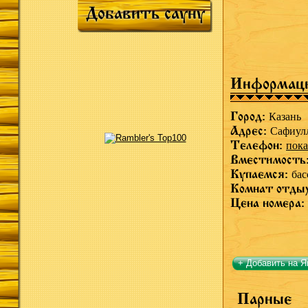
Добавить сауну
Информац
Город:
Казань
Адрес:
Сафиул
Телефон:
пока
Вместимость
Купаемся:
бас
Комнат отды
Цена номера:
+ Добавить на Я
Парные