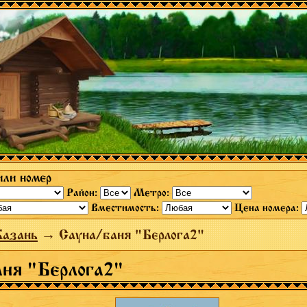
или номер
Район:
Метро:
Вместимость:
Цена номера:
Казань
→ Сауна/баня "Берлога2"
ня "Берлога2"