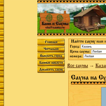
Найти сауну или 
Главная
Город:
Читальня
Цена сауны:
Выбрать город
номера:
Банные новости
Все сауны
→
Каза
Добавить сауну
Сауна на С