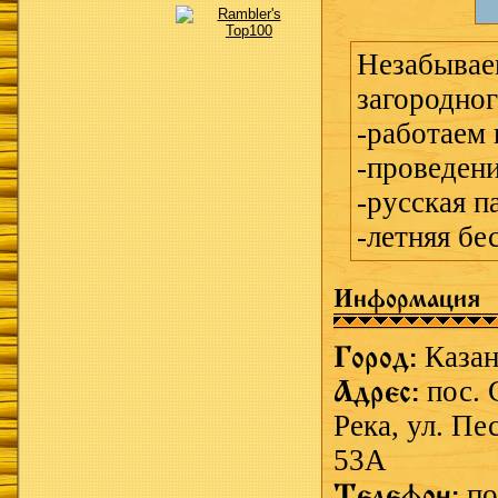
Незабывае
загородног
-работаем 
-проведени
-русская п
-летняя бе
Информация
Город:
Казан
Адрес:
пос. 
Река, ул. Пе
53А
Телефон:
по