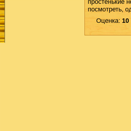
простенькие но
посмотреть, од
Оценка:
10