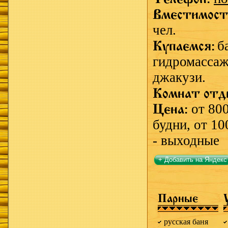
Вместимост
чел.
Купаемся:
б
гидромассаж
джакузи.
Комнат отд
Цена:
от 800
будни, от 10
- выходные
+ Добавить на Яндекс
Парные
русская баня