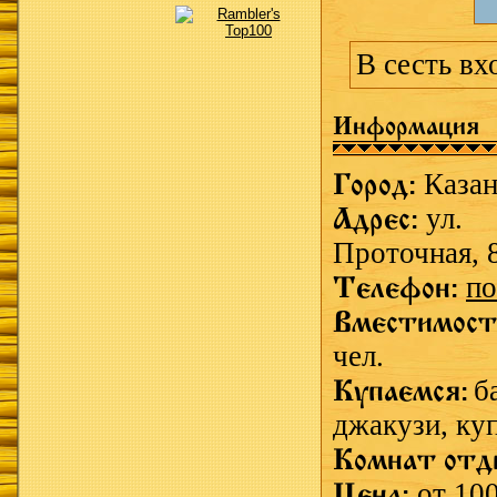
В сесть вх
Информация
Город:
Казан
Адрес:
ул.
Проточная, 
Телефон:
по
Вместимост
чел.
Купаемся:
б
джакузи,
куп
Комнат отд
Цена:
от 100