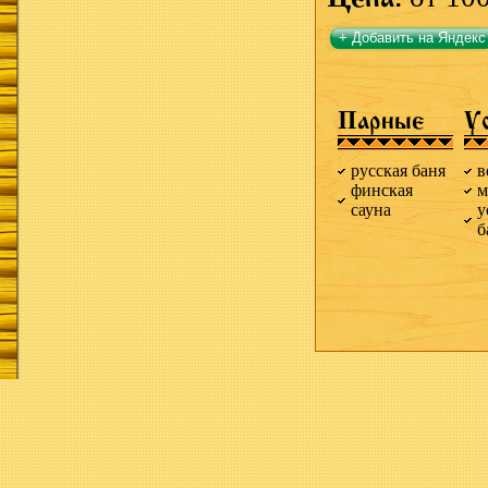
+ Добавить на Яндекс
Парные
У
русская баня
в
финская
м
сауна
у
б