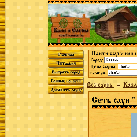
Найти сауну или 
Главная
Город:
Читальня
Цена сауны:
Выбрать город
номера:
Банные новости
Все сауны
→
Каза
Добавить сауну
Сеть саун 