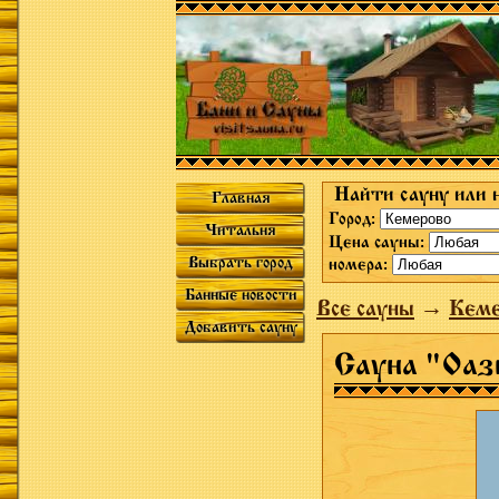
Найти сауну или 
Главная
Город:
Читальня
Цена сауны:
Выбрать город
номера:
Банные новости
Все сауны
→
Кеме
Добавить сауну
Сауна "Оаз