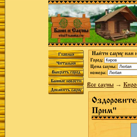
Найти сауну или 
Главная
Город:
Читальня
Цена сауны:
Выбрать город
номера:
Банные новости
Все сауны
→
Киро
Добавить сауну
Оздоровите
Прим"