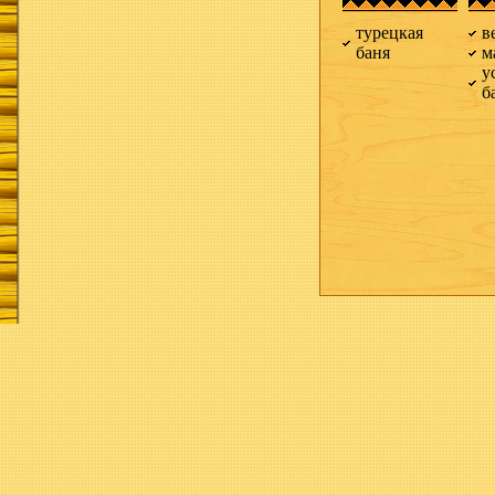
турецкая
в
баня
м
у
б