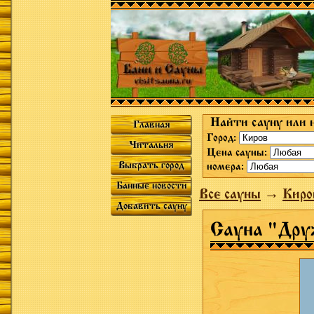
Найти сауну или 
Главная
Город:
Читальня
Цена сауны:
Выбрать город
номера:
Банные новости
Все сауны
→
Киро
Добавить сауну
Сауна "Дру