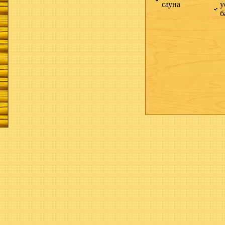
сауна
у
б