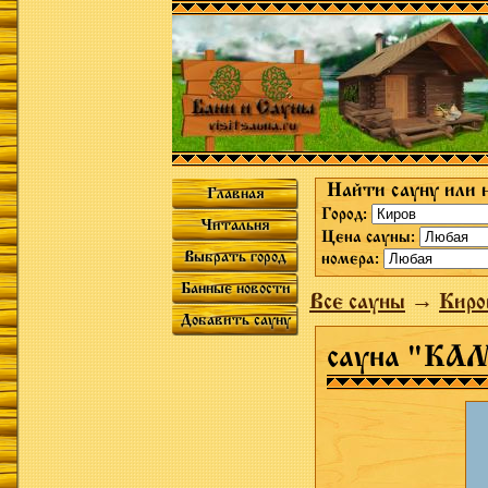
Найти сауну или 
Главная
Город:
Читальня
Цена сауны:
Выбрать город
номера:
Банные новости
Все сауны
→
Киро
Добавить сауну
сауна "К