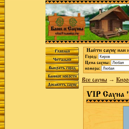
Найти сауну или 
Главная
Город:
Читальня
Цена сауны:
Выбрать город
номера:
Банные новости
Все сауны
→
Киро
Добавить сауну
VIP Сауна