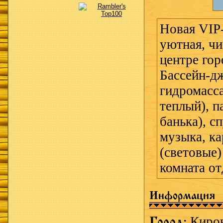
Новая VIP-
уютная, чи
центре гор
Бассейн-дж
гидромасс
теплый), п
банька), с
музыка, ка
(световые)
комната от
Информация
Город:
Киро