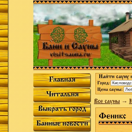
Найти сауну 
Главная
Город:
Цена сауны:
Читальня
Все сауны
→
К
Выбрать город
Феникс
Банные новости