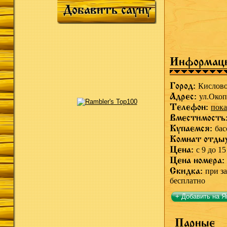
Добавить сауну
Информац
Город:
Кислов
Адрес:
ул.Окоп
Телефон:
пока
Вместимость
Купаемся:
бас
Комнат отды
Цена:
с 9 до 15
Цена номера:
Скидка:
при за
бесплатно
+ Добавить на Я
Парные