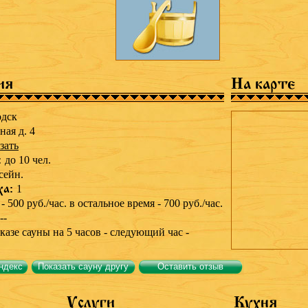
ия
На карте
одск
ная д. 4
зать
:
до 10 чел.
сейн.
ха:
1
 - 500 руб./час. в остальное время - 700 руб./час.
--
казе сауны на 5 часов - следующий час -
ндекс
Показать сауну другу
Оставить отзыв
Услуги
Кухня