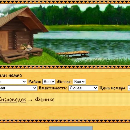
или номер
Район:
Метро:
Вместимость:
Цена номера:
исловодск
→ Феникс