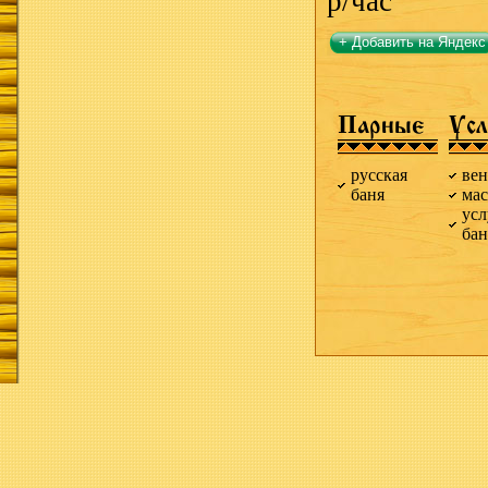
р/час
+ Добавить на Яндекс
Парные
Усл
русская
ве
баня
ма
усл
ба