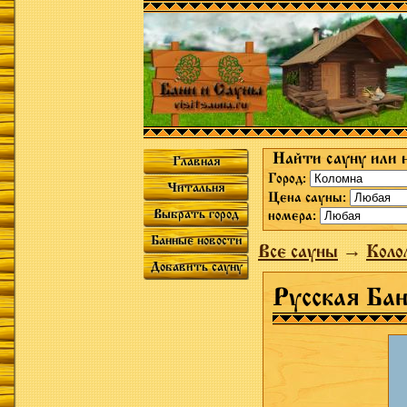
Найти сауну или 
Главная
Город:
Читальня
Цена сауны:
Выбрать город
номера:
Банные новости
Все сауны
→
Коло
Добавить сауну
Русская Ба