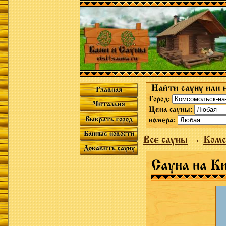
Найти сауну или 
Главная
Город:
Читальня
Цена сауны:
Выбрать город
номера:
Банные новости
Все сауны
→
Комс
Добавить сауну
Сауна на К