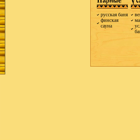
Парные
Ус
русская баня
ве
финская
ма
сауна
ус
б