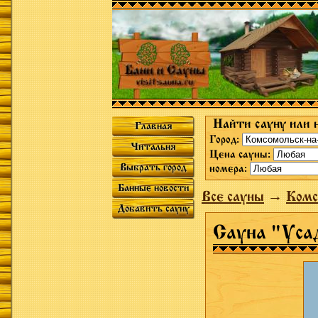
Найти сауну или 
Главная
Город:
Читальня
Цена сауны:
Выбрать город
номера:
Банные новости
Все сауны
→
Комс
Добавить сауну
Сауна "Уса