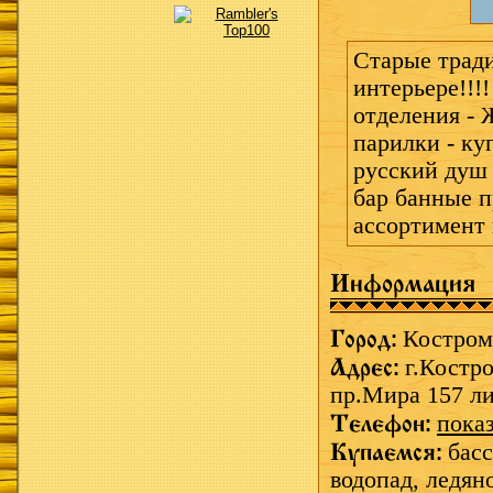
Старые трад
интерьере!!!
отделения - 
парилки - ку
русский душ 
бар банные 
ассортимент 
Информация
Город:
Костром
Адрес:
г.Костр
пр.Мира 157 л
Телефон:
пока
Купаемся:
басс
водопад,
ледяно