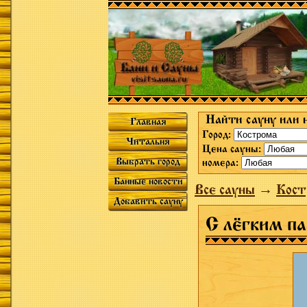
Найти сауну или 
Главная
Город:
Читальня
Цена сауны:
Выбрать город
номера:
Банные новости
Все сауны
→
Кост
Добавить сауну
С лёгким п