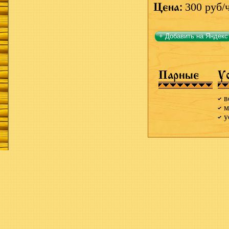
Цена:
300 руб/
+ Добавить на Яндекс
Парные
У
в
м
у