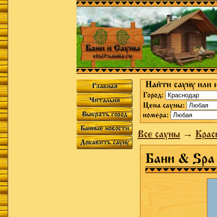
Найти сауну или 
Главная
Город:
Читальня
Цена сауны:
Выбрать город
номера:
Банные новости
Все сауны
→
Крас
Добавить сауну
Бани & Spa