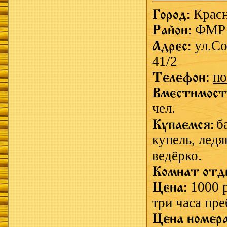
Город:
Крас
Район:
ФМР
Адрес:
ул.Со
41/2
Телефон:
по
Вместимост
чел.
Купаемся:
б
купель,
ледя
ведёрко.
Комнат отд
Цена:
1000 р
три часа пр
Цена номер