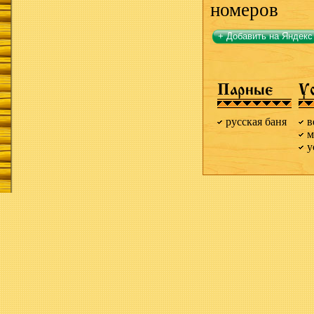
номеров
+ Добавить на Яндекс
Парные
У
русская баня
в
м
у